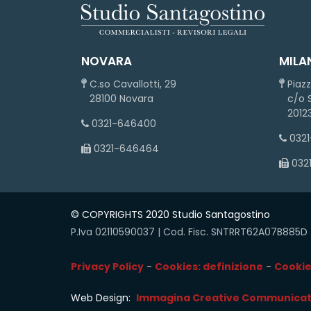
NOVARA
MILA
C.so Cavallotti, 29
Piazz
28100 Novara
c/o S
20123
0321-646400
032
0321-646464
032
© COPYRIGHTS 2020 Studio Santagostino
P.Iva 02110590037 | Cod. Fisc. SNTRRT62A07B885
Privacy Policy
-
Cookies: definizione
-
Cookie
Web Design:
Immagina Creative Communicat