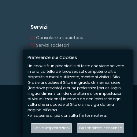
Servizi
Consulenza societaria
Servizi societari
Servizi contabili e fiscali
Preferenze sui Cookies
Elaborazione Paghe
Un cookie è un piccolo file di testo che viene salvato
Controllo legale
in una cartella del browser, sul computer o altro
dispositivo mobile utilizzato, mentre si visita il Sito.
Grazie ai cookies il Sito è in grado di memorizzare
(laddove previsto) alcune preferenze (per es. login,
lingua, dimensioni dei caratteri e altre impostazioni
di visualizzazione) in modo da non reinserirle ogni
volta che si accede al Sito o si naviga da una
pagina all’altra.
Per saperne di più consulta l'
informativa
.
Salva impostazioni
Personalizza consenso