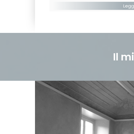
Legg
Il m