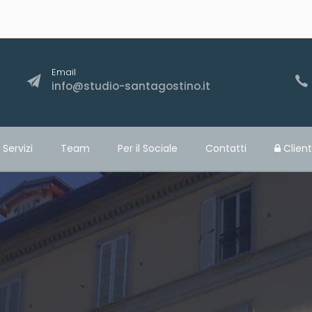
Email
info@studio-santagostino.it
Servizi
Team
Per il Sociale
Contatti
Client