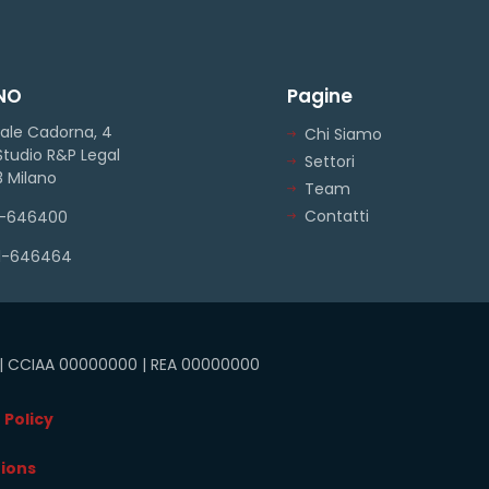
NO
Pagine
ale Cadorna, 4
Chi Siamo
tudio R&P Legal
Settori
 Milano
Team
Contatti
1-646400
1-646464
D | CCIAA 00000000 | REA 00000000
 Policy
ions