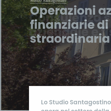
Studio Santagostino
Operazioni az
finanziarie d
straordinaria
Lo Studio Santagostino