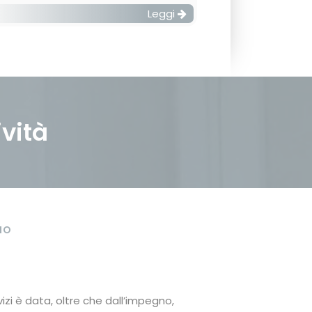
Leggi
ività
NO
vizi è data, oltre che dall’impegno,