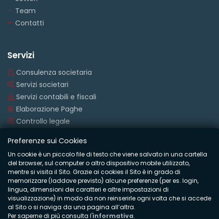
Team
Contatti
Servizi
Consulenza societaria
Servizi societari
Servizi contabili e fiscali
Elaborazione Paghe
Controllo legale
Preferenze sui Cookies
Un cookie è un piccolo file di testo che viene salvato in una cartella
© COPYRIGHTS 2020 Studio Santagostino
del browser, sul computer o altro dispositivo mobile utilizzato,
mentre si visita il Sito. Grazie ai cookies il Sito è in grado di
P.Iva 02110590037 | Cod. Fisc. SNTRRT62A07B885D | CCIAA
memorizzare (laddove previsto) alcune preferenze (per es. login,
00000000 | REA 00000000
lingua, dimensioni dei caratteri e altre impostazioni di
visualizzazione) in modo da non reinserirle ogni volta che si accede
al Sito o si naviga da una pagina all’altra.
Privacy Policy
-
Cookies: definizione
-
Cookie Policy
Per saperne di più consulta l'
informativa
.