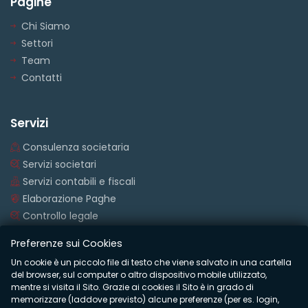
Pagine
Chi Siamo
Settori
Team
Contatti
Servizi
Consulenza societaria
Servizi societari
Servizi contabili e fiscali
Elaborazione Paghe
Controllo legale
Preferenze sui Cookies
Un cookie è un piccolo file di testo che viene salvato in una cartella
© COPYRIGHTS 2020 Studio Santagostino
del browser, sul computer o altro dispositivo mobile utilizzato,
mentre si visita il Sito. Grazie ai cookies il Sito è in grado di
P.Iva 02110590037 | Cod. Fisc. SNTRRT62A07B885D | CCIAA
memorizzare (laddove previsto) alcune preferenze (per es. login,